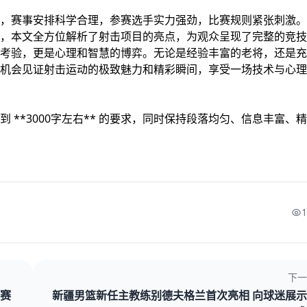
，赛事安排科学合理，参赛选手实力强劲，比赛规则紧张刺激。
，本文全方位解析了射击项目的亮点，为观众呈现了完整的竞技
考验，更是心理和智慧的博弈。无论是经验丰富的老将，还是充
机会见证射击运动的极致魅力和精彩瞬间，享受一场技术与心理
**3000字左右** 的要求，同时保持段落均匀、信息丰富、
下一
赛
新疆男篮新任主教练别德夫格兰首次亮相 向球迷展