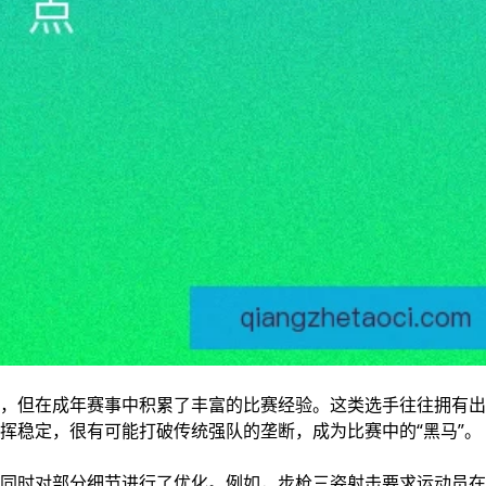
，但在成年赛事中积累了丰富的比赛经验。这类选手往往拥有出
挥稳定，很有可能打破传统强队的垄断，成为比赛中的“黑马”。
同时对部分细节进行了优化。例如，步枪三姿射击要求运动员在