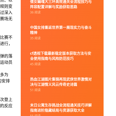
点、以
倩女幽魂大三环高效通关全流程技巧与
规则变
阵容配置详解与奖励获取思路
过深入
36 阅读
赛场无
中国女排重返世界第一展现实力与奋斗
精神
比赛不
35 阅读
进行，
cf透视下载最新稳定版本获取方法与安
弹的落
全使用指南与风险防范技巧
运动员
45 阅读
多为
热血江湖图片集锦再现武侠世界激情对
的安排
决与江湖情义风云传奇史诗篇
51 阅读
次登上
末日公寓生存挑战全流程通关技巧详解
的反应
指南进阶隐藏结局与资源获取大全
55 阅读