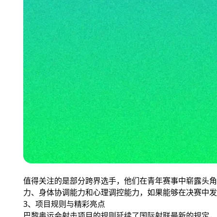
值得关注的是部分跨界选手，他们在青年赛事中崭露头角
力、身体协调能力和心理调控能力，如果能够在决赛中发
3、项目规则与精彩亮点
巴黎奥运会射击项目的规则延续了国际射联最新的规定，