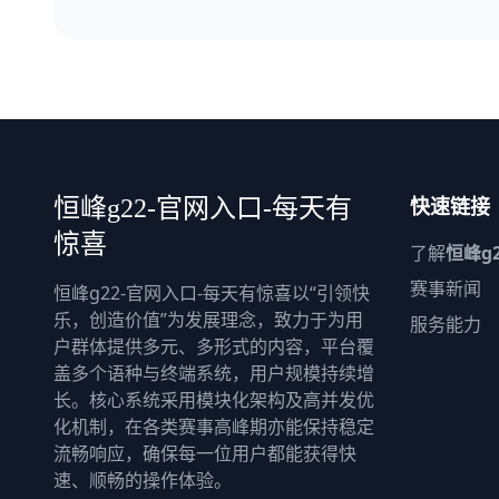
快速链接
恒峰g22-官网入口-每天有
惊喜
了解
恒峰g2
赛事新闻
恒峰g22-官网入口-每天有惊喜以“引领快
乐，创造价值”为发展理念，致力于为用
服务能力
户群体提供多元、多形式的内容，平台覆
盖多个语种与终端系统，用户规模持续增
长。核心系统采用模块化架构及高并发优
化机制，在各类赛事高峰期亦能保持稳定
流畅响应，确保每一位用户都能获得快
速、顺畅的操作体验。