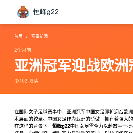
首页
/
赛事新闻
2个月前
亚洲冠军迎战欧洲
102 阅读
在国际女子足球赛事中，亚洲冠军中国女足即将迎战欧洲
术层面的较量。中国女足作为亚洲的骄傲，拥有着强大的
在这样的背景下，
恒峰g22
中国女足需全力以赴放手一搏